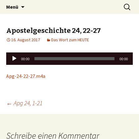
Zum
Suchen
Markus Nicolay online
Menü
Inhalt
nach:
springen
Apostelgeschichte 24, 22-27
16. August 2017
Das Wort zum HEUTE
Audio-
00:00
00:00
Player
Apg-24-22-27.m4a
Beitrags-
←
Apg 24, 1-21
Navigation
Schreibe einen Kommentar